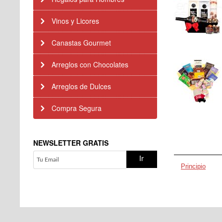
Vinos y Licores
Canastas Gourmet
Arreglos con Chocolates
Arreglos de Dulces
Compra Segura
NEWSLETTER GRATIS
Principio