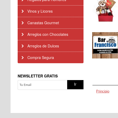
Vinos y Licores
Canastas Gourmet
Arreglos con Chocolates
Arreglos de Dulces
Compra Segura
NEWSLETTER GRATIS
Principio