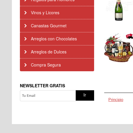
Vinos y Licores
Canastas Gourmet
Arreglos con Chocolates
Arreglos de Dulces
Compra Segura
NEWSLETTER GRATIS
Principio