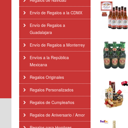
Regalos de Navidad
Envío de Regalos a la CDMX
Envío de Regalos a
Guadalajara
Envío de Regalos a Monterrey
Envíos a la República
Mexicana
Regalos Originales
Regalos Personalizados
Regalos de Cumpleaños
Regalos de Aniversario / Amor
Regalos para Hombres