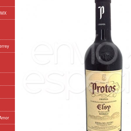
CDMX
errey
 Amor