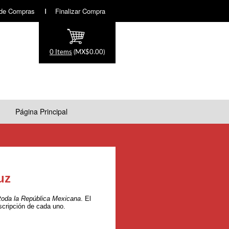
 de Compras
Finalizar Compra
Shopping Cart:
0 Items
(MX$0.00)
Página Principal
uz
toda la República Mexicana
.
El
scripción de cada uno.