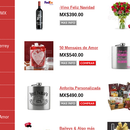
-Vino Feliz Navidad
CDMX
MX$390.00
errey
50 Mensajes de Amor
MX$540.00
Anforita Personalizada
MX$490.00
 Amor
Baileys & Algo más