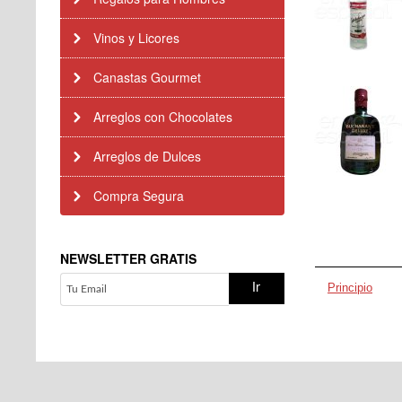
Vinos y Licores
Canastas Gourmet
Arreglos con Chocolates
Arreglos de Dulces
Compra Segura
NEWSLETTER GRATIS
Principio