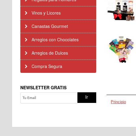
Vinos y Licores
Canastas Gourmet
Arreglos con Chocolates
Arreglos de Dulces
Compra Segura
NEWSLETTER GRATIS
Principio