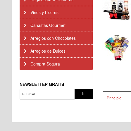
Vinos y Licores
Canastas Gourmet
Arreglos con Chocolates
Arreglos de Dulces
Compra Segura
NEWSLETTER GRATIS
Principio